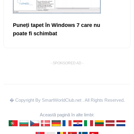
Puneți tapet în Windows 7 care nu
poate fi schimbat
- SPONSORED AD -
� Copyright By SmartWorldClub.net
. All Rights Reserved.
Această pagină în alte limbi: