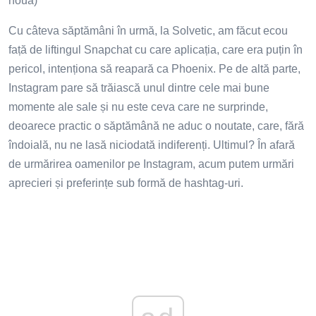
nouă)
Cu câteva săptămâni în urmă, la Solvetic, am făcut ecou
față de liftingul Snapchat cu care aplicația, care era puțin în
pericol, intenționa să reapară ca Phoenix. Pe de altă parte,
Instagram pare să trăiască unul dintre cele mai bune
momente ale sale și nu este ceva care ne surprinde,
deoarece practic o săptămână ne aduc o noutate, care, fără
îndoială, nu ne lasă niciodată indiferenți. Ultimul? În afară
de urmărirea oamenilor pe Instagram, acum putem urmări
aprecieri și preferințe sub formă de hashtag-uri.