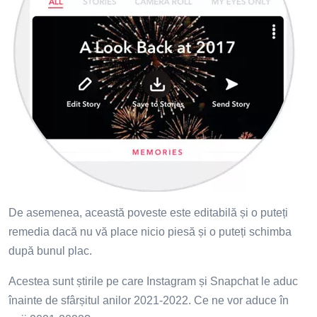
De asemenea, această poveste este editabilă și o puteți
remedia dacă nu vă place nicio piesă și o puteți schimba
după bunul plac.
Acestea sunt știrile pe care Instagram și Snapchat le aduc
înainte de sfârșitul anilor 2021-2022. Ce ne vor aduce în