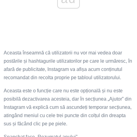
Aceasta înseamnă că utilizatorii nu vor mai vedea doar
postările și hashtagurile utilizatorilor pe care le urmăresc, în
afară de publicitate, Instagram va afișa acum conținutul
recomandat din recolta proprie pe tabloul utilizatorului.
Aceasta este o funcție care nu este opțională și nu este
posibilă dezactivarea acesteia, dar în secțiunea „Ajutor” din
Instagram vă explică cum să ascundeți temporar secțiunea,
atingând meniul cu cele trei puncte din colțul din dreapta
sus și făcând clic pe pe piele.
Snapchat face „Rezumatul anului”