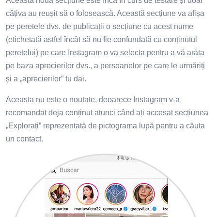
Această nouă secțiune este încă în curs de testare și doar
câțiva au reușit să o folosească. Această secțiune va afișa
pe peretele dvs. de publicații o secțiune cu acest nume
(etichetată astfel încât să nu fie confundată cu conținutul
peretelui) pe care Instagram o va selecta pentru a vă arăta
pe baza aprecierilor dvs., a persoanelor pe care le urmăriți
și a „aprecierilor” tu dai.
Aceasta nu este o noutate, deoarece Instagram v-a
recomandat deja conținut atunci când ați accesat secțiunea
„Explorați” reprezentată de pictograma lupă pentru a căuta
un contact.