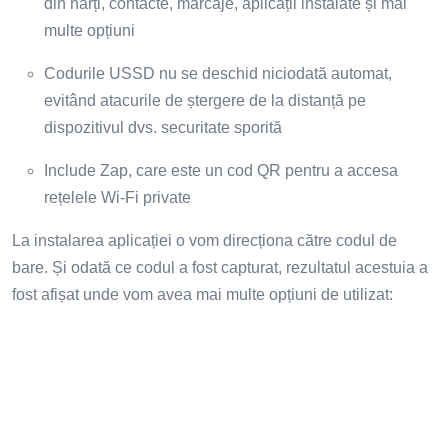
din hărți, contacte, marcaje, aplicații instalate și mai
multe opțiuni
Codurile USSD nu se deschid niciodată automat,
evitând atacurile de ștergere de la distanță pe
dispozitivul dvs. securitate sporită
Include Zap, care este un cod QR pentru a accesa
rețelele Wi-Fi private
La instalarea aplicației o vom direcționa către codul de
bare. Și odată ce codul a fost capturat, rezultatul acestuia a
fost afișat unde vom avea mai multe opțiuni de utilizat: