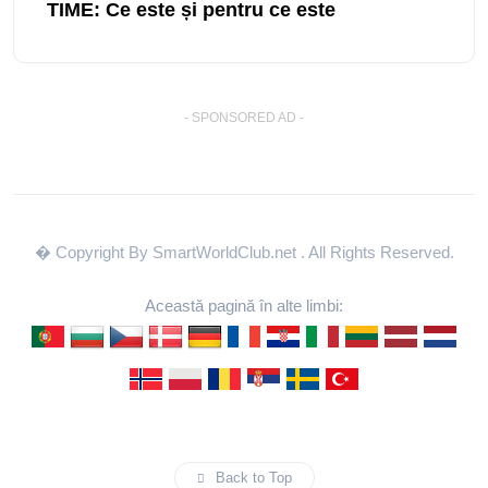
TIME: Ce este și pentru ce este
- SPONSORED AD -
� Copyright By SmartWorldClub.net
. All Rights Reserved.
Această pagină în alte limbi:
Back to Top