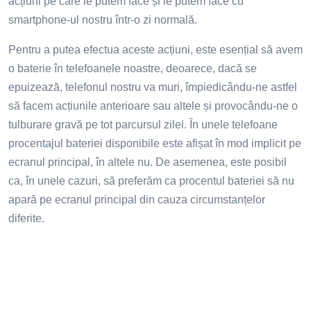
acțiuni pe care le putem face și le putem face cu
smartphone-ul nostru într-o zi normală.
Pentru a putea efectua aceste acțiuni, este esențial să avem
o baterie în telefoanele noastre, deoarece, dacă se
epuizează, telefonul nostru va muri, împiedicându-ne astfel
să facem acțiunile anterioare sau altele și provocându-ne o
tulburare gravă pe tot parcursul zilei. În unele telefoane
procentajul bateriei disponibile este afișat în mod implicit pe
ecranul principal, în altele nu. De asemenea, este posibil
ca, în unele cazuri, să preferăm ca procentul bateriei să nu
apară pe ecranul principal din cauza circumstanțelor
diferite.