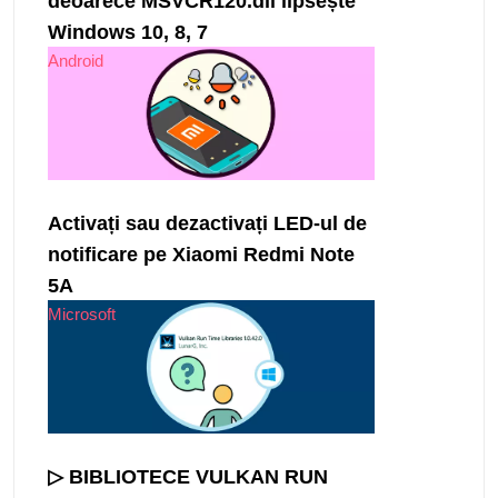
deoarece MSVCR120.dll lipsește
Windows 10, 8, 7
Android
Activați sau dezactivați LED-ul de
notificare pe Xiaomi Redmi Note
5A
Microsoft
▷ BIBLIOTECE VULKAN RUN