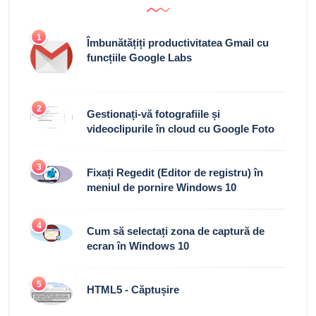
1
Îmbunătățiți productivitatea Gmail cu
funcțiile Google Labs
2
Gestionați-vă fotografiile și
videoclipurile în cloud cu Google Foto
3
Fixați Regedit (Editor de registru) în
meniul de pornire Windows 10
4
Cum să selectați zona de captură de
ecran în Windows 10
5
HTML5 - Căptușire