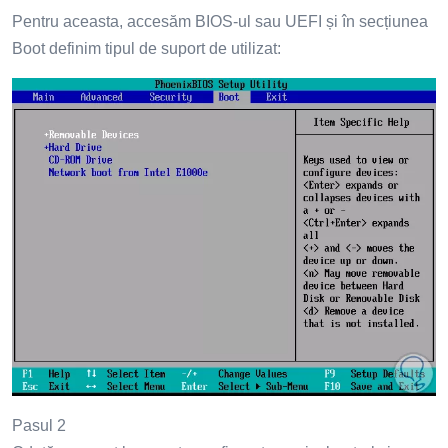
Pentru aceasta, accesăm BIOS-ul sau UEFI și în secțiunea
Boot definim tipul de suport de utilizat:
Pasul 2