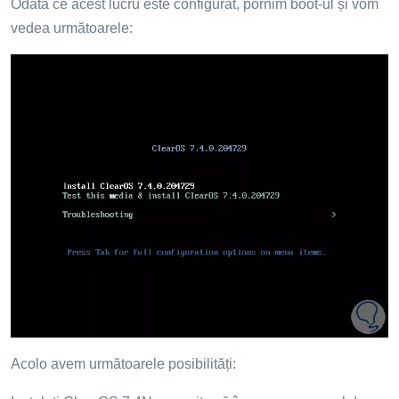
Odată ce acest lucru este configurat, pornim boot-ul și vom
vedea următoarele:
Acolo avem următoarele posibilități: