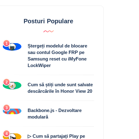
Posturi Populare
1
Ștergeți modelul de blocare
sau contul Google FRP pe
Samsung reset cu iMyFone
LockWiper
2
Cum să știți unde sunt salvate
descărcările în Honor View 20
3
Backbone.js - Dezvoltare
modulară
4
▷ Cum să partajați Play pe