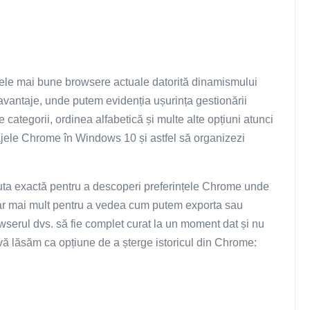
cele mai bune browsere actuale datorită dinamismului
e avantaje, unde putem evidenția ușurința gestionării
categorii, ordinea alfabetică și multe alte opțiuni atunci
ajele Chrome în Windows 10 și astfel să organizezi
 ruta exactă pentru a descoperi preferințele Chrome unde
iar mai mult pentru a vedea cum putem exporta sau
wserul dvs. să fie complet curat la un moment dat și nu
, vă lăsăm ca opțiune de a șterge istoricul din Chrome: