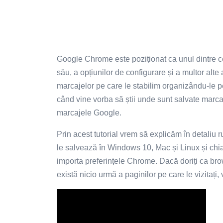
Google Chrome este poziționat ca unul dintre 
său, a opțiunilor de configurare și a multor alt
marcajelor pe care le stabilim organizându-le pe 
când vine vorba să știi unde sunt salvate marc
marcajele Google.
Prin acest tutorial vrem să explicăm în detaliu
le salvează în Windows 10, Mac și Linux și ch
importa preferințele Chrome. Dacă doriți ca bro
există nicio urmă a paginilor pe care le vizitați