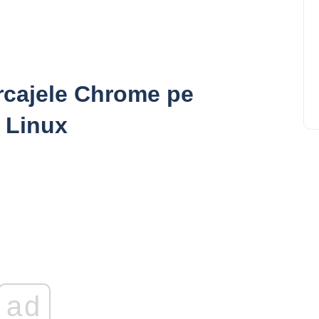
rcajele Chrome pe
 Linux
ad