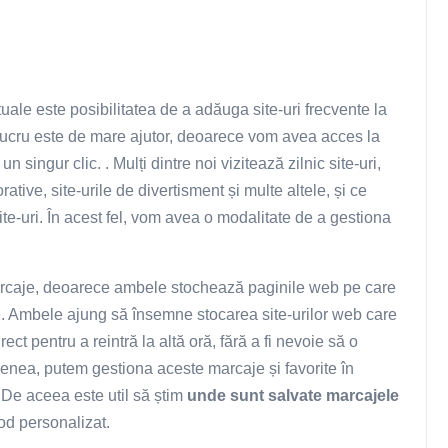
ale este posibilitatea de a adăuga site-uri frecvente la
t lucru este de mare ajutor, deoarece vom avea acces la
n singur clic. . Mulți dintre noi vizitează zilnic site-uri,
rative, site-urile de divertisment și multe altele, și ce
e-uri. În acest fel, vom avea o modalitate de a gestiona
marcaje, deoarece ambele stochează paginile web pe care
. Ambele ajung să însemne stocarea site-urilor web care
ct pentru a reintră la altă oră, fără a fi nevoie să o
nea, putem gestiona aceste marcaje și favorite în
. De aceea este util să știm
unde sunt salvate marcajele
mod personalizat.