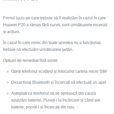
Primul lucru pe care trebuie să îl realizăm în cazul în care
Huawei P20 a rămas fără sunet, sunt următoarele recenzii
și acțiuni.
În cazul în care nimic din toate acestea nu a funcționat,
trebuie să efectuăm următoarele setări.
Opțiuni de remediat fără sunet
Opriți telefonul scoțând și înlocuind cartela micro SIM
Dezactivați Bluetooth și încercați să efectuați un apel
Așteptați ca telefonul să se oprească din cauza
epuizării bateriei. Puneți-l la încărcare și când are
baterie, porniți-l și încercați din nou.