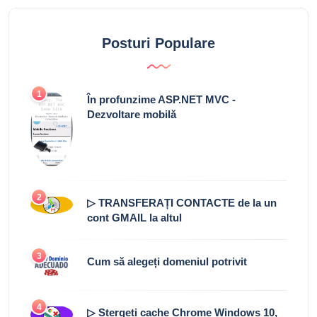
Posturi Populare
1
În profunzime ASP.NET MVC -
Dezvoltare mobilă
2
▷ TRANSFERAȚI CONTACTE de la un
cont GMAIL la altul
3
Cum să alegeți domeniul potrivit
4
▷ Ștergeți cache Chrome Windows 10,