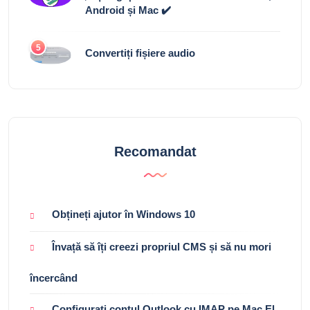
Android și Mac ✔️
5
Convertiți fișiere audio
Recomandat
Obțineți ajutor în Windows 10
Învață să îți creezi propriul CMS și să nu mori
încercând
Configurați contul Outlook cu IMAP pe Mac El