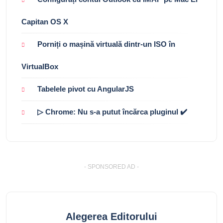
Capitan OS X
Porniți o mașină virtuală dintr-un ISO în
VirtualBox
Tabelele pivot cu AngularJS
▷ Chrome: Nu s-a putut încărca pluginul ✔️
- SPONSORED AD -
Alegerea Editorului