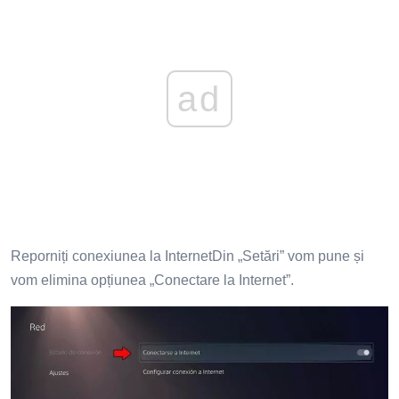
ad
Reporniți conexiunea la InternetDin „Setări” vom pune și
vom elimina opțiunea „Conectare la Internet”.