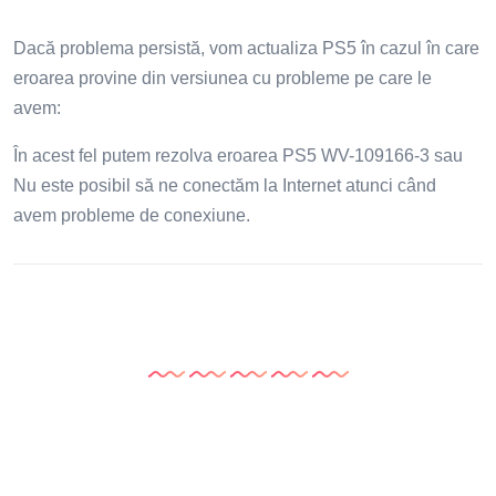
Dacă problema persistă, vom actualiza PS5 în cazul în care
eroarea provine din versiunea cu probleme pe care le
avem:
În acest fel putem rezolva eroarea PS5 WV-109166-3 sau
Nu este posibil să ne conectăm la Internet atunci când
avem probleme de conexiune.