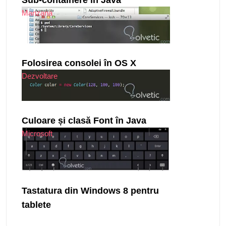
Sub-containere în Java
Manzana
Folosirea consolei în OS X
Dezvoltare
Culoare și clasă Font în Java
Microsoft
Tastatura din Windows 8 pentru
tablete