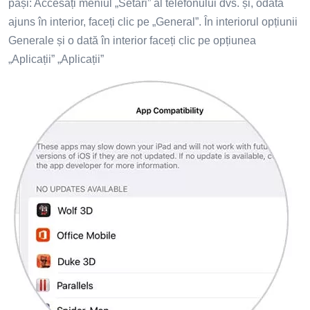
pași: Accesați meniul „Setări” al telefonului dvs. și, odată
ajuns în interior, faceți clic pe „General”. În interiorul opțiunii
Generale și o dată în interior faceți clic pe opțiunea
„Aplicații” „Aplicații”