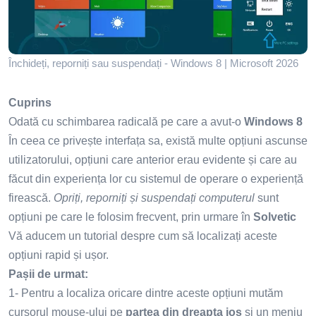
Închideți, reporniți sau suspendați - Windows 8 | Microsoft 2026
Cuprins
Odată cu schimbarea radicală pe care a avut-o
Windows 8
În ceea ce privește interfața sa, există multe opțiuni ascunse
utilizatorului, opțiuni care anterior erau evidente și care au
făcut din experiența lor cu sistemul de operare o experiență
firească.
Opriți, reporniți și suspendați computerul
sunt
opțiuni pe care le folosim frecvent, prin urmare în
Solvetic
Vă aducem un tutorial despre cum să localizați aceste
opțiuni rapid și ușor.
Pașii de urmat:
1- Pentru a localiza oricare dintre aceste opțiuni mutăm
cursorul mouse-ului pe
partea din dreapta jos
și un meniu