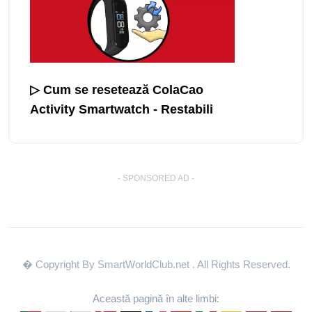
▷ Cum se resetează ColaCao
Activity Smartwatch - Restabili
- SPONSORED AD -
� Copyright By SmartWorldClub.net
. All Rights Reserved.
Această pagină în alte limbi: