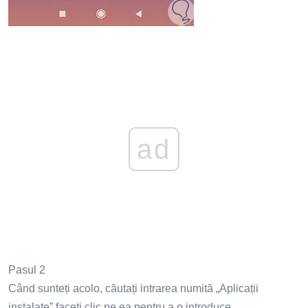
ad
Pasul 2
Când sunteți acolo, căutați intrarea numită „Aplicații
instalate” faceți clic pe ea pentru a o introduce.