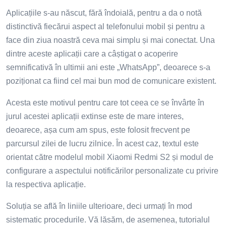
Aplicațiile s-au născut, fără îndoială, pentru a da o notă
distinctivă fiecărui aspect al telefonului mobil și pentru a
face din ziua noastră ceva mai simplu și mai conectat. Una
dintre aceste aplicații care a câștigat o acoperire
semnificativă în ultimii ani este „WhatsApp”, deoarece s-a
poziționat ca fiind cel mai bun mod de comunicare existent.
Acesta este motivul pentru care tot ceea ce se învârte în
jurul acestei aplicații extinse este de mare interes,
deoarece, așa cum am spus, este folosit frecvent pe
parcursul zilei de lucru zilnice. În acest caz, textul este
orientat către modelul mobil Xiaomi Redmi S2 și modul de
configurare a aspectului notificărilor personalizate cu privire
la respectiva aplicație.
Soluția se află în liniile ulterioare, deci urmați în mod
sistematic procedurile. Vă lăsăm, de asemenea, tutorialul