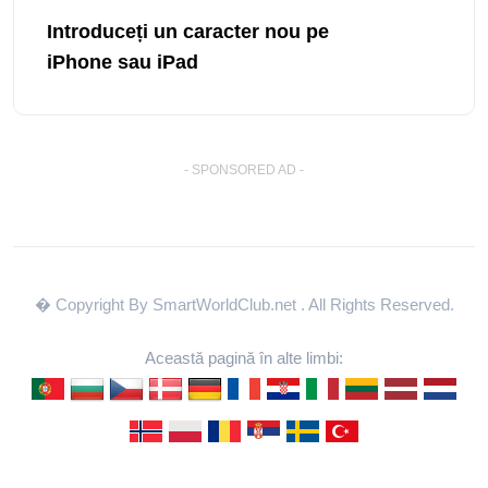
Introduceți un caracter nou pe
iPhone sau iPad
- SPONSORED AD -
� Copyright By SmartWorldClub.net
. All Rights Reserved.
Această pagină în alte limbi: