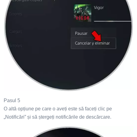
Pasul 5
O altă opțiune pe care o aveți este să faceți clic pe
„Notificări” și să ștergeți notificările de descărcare.