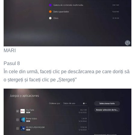
MARI
Pasul 8
În cele din urmă, faceți clic pe descărcarea pe care doriți să
o ștergeți și faceți clic pe „Ștergeți”