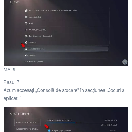
MARI
Pasul 7
Acum accesați „Consolă de stocare” în secțiunea „Jocuri și
aplicații”