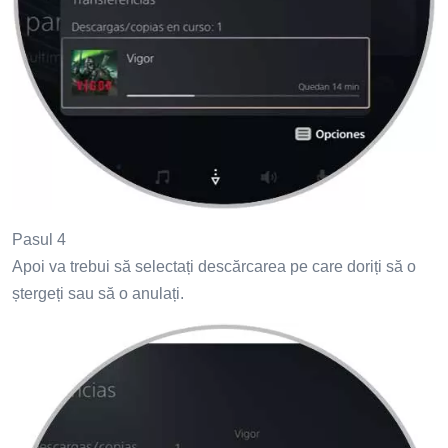
Pasul 4
Apoi va trebui să selectați descărcarea pe care doriți să o
ștergeți sau să o anulați.