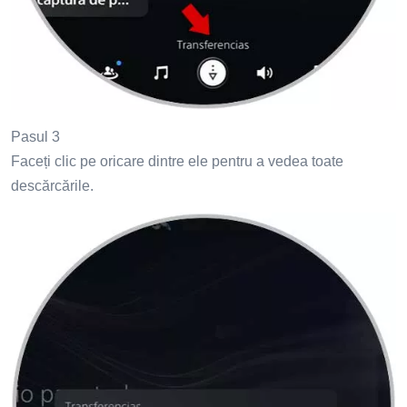
Pasul 3
Faceți clic pe oricare dintre ele pentru a vedea toate
descărcările.