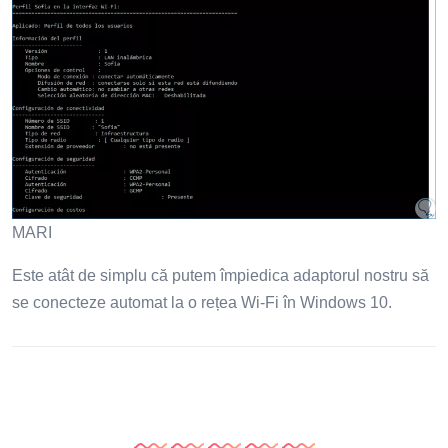
MARI
Este atât de simplu că putem împiedica adaptorul nostru să
se conecteze automat la o rețea Wi-Fi în Windows 10.