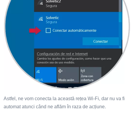
Astfel, ne vom conecta la această rețea Wi-Fi, dar nu va fi
automat atunci când ne aflăm în raza de acțiune.