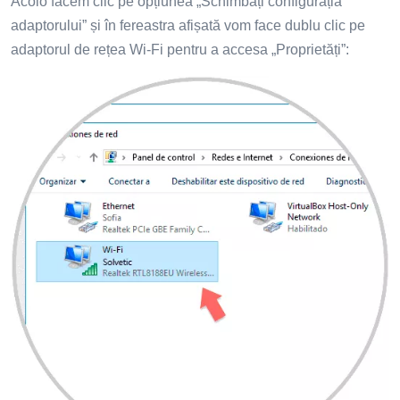
Acolo facem clic pe opțiunea „Schimbați configurația
adaptorului” și în fereastra afișată vom face dublu clic pe
adaptorul de rețea Wi-Fi pentru a accesa „Proprietăți”: