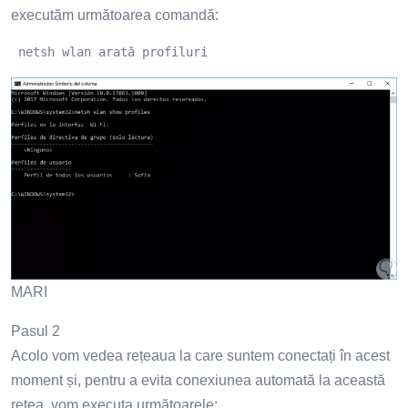
executăm următoarea comandă:
 netsh wlan arată profiluri
MARI
Pasul 2
Acolo vom vedea rețeaua la care suntem conectați în acest
moment și, pentru a evita conexiunea automată la această
rețea, vom executa următoarele: