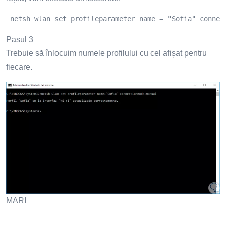
 netsh wlan set profileparameter name = "Sofia" connec
Pasul 3
Trebuie să înlocuim numele profilului cu cel afișat pentru
fiecare.
MARI