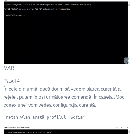
MARI
Pasul 4
În cele din urmă, dacă dorim să vedem starea curentă a
rețelei, putem folosi următoarea comandă. În caseta „Mod
conexiune” vom vedea configurația curentă.
 netsh wlan arată profilul "Sofia"