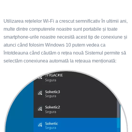
Utilizarea rețelelor Wi-Fi a crescut semnificativ în ultimii ani,
multe dintre computerele noastre sunt portabile și toate
smartphone-urile noastre necesită acest tip de conexiune și
atunci când folosim Windows 10 putem vedea ca
întotdeauna când căutăm o rețea nouă Sistemul permite să
selectăm conexiunea automată la rețeaua menționată: